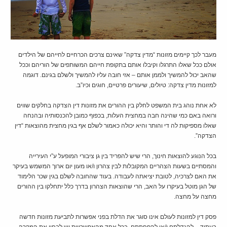
מעבר לכך קיימים מזונות “מדין צדקה” שאינם צרכים הכרחיים לחייהם של הילדים
אולם ככל שאלו התרגלו וקיבלו אותם בתקופת חייהם המשותפים של הוריהם וככל
שהאב יכול להמשיך ולממן אותם – אזי חובה עליו להמשיך ולשלם בגינם. דוגמה
למזונות מדין צדקה: טיולים, שיעורים פרטיים, חוגים וכיו”ב.
לא אחת נוהג בית המשפט לחלק בין ההורים את מזונות דין הצדקה בחלקים שווים
ורואה באם כמי שהינה חבה במחצית העלות, בכפוף כמובן להכנסותיה ובהנחה
שאלו מספיקות לה די והותר והיא יכולה כאמור לשלם אף בגין מחצית מהוצאות “דין
הצדקה”.
בכל הנוגע להוצאות חינוך, הרי שיש להפריד בין גן ציבורי המופעל ע”י העירייה
והמסתיים בשעות הצהריים המקובלות לבין צהרון ו/או מעון יום ארוך המשמש בעיקר
את האם לצרכיה, לטובת יציאתה לעבודה. בעוד שהחובה לשלם בגין שכר הלימוד
של הגן מוטל בעיקרו על האב, הרי שהוצאות הצהרון בדרך כלל יתחלקו בין ההורים
מחצה על מחצה.
פסק דין למזונות לעולם אינו סוגר את הדלת בפני אפשרות לתביעת מזונות חדשה