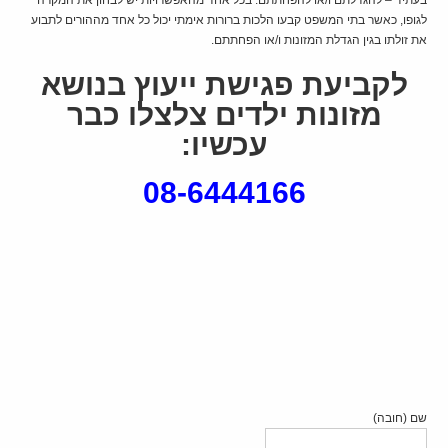
בעתיד – להגדלתם ו/או להפחתתם. בכל אחד מהאפשרויות יש לבחון את המקרה
לגופו, כאשר בתי המשפט קבעו הלכות ברורות אימתי יכול כל אחד מההורים לתבוע
את זולתו בגין הגדלת המזונות ו/או הפחתתם.
לקביעת פגישת ייעוץ בנושא
מזונות ילדים צלצלו כבר
עכשיו:
08-6444166
שם (חובה)