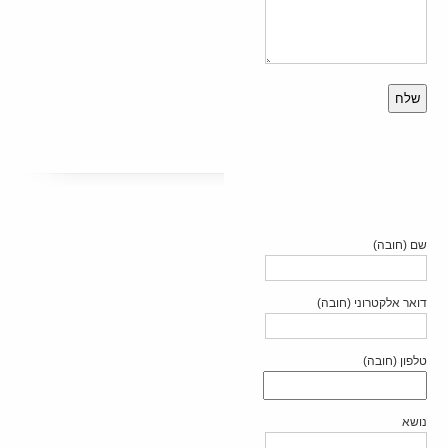
שם (חובה)
דואר אלקטרוני (חובה)
טלפון (חובה)
נושא