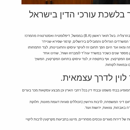
ר בלשכת עורכי הדין בישראל
בוגר הפקולטה למשפטים (L.L.B) במרכז הבינתחומי בהרצליה. בעל תואר ראשון (B.A) בממשל, דיפלומטיה ואסטרטגיה מהמרכז
משרדים הגדולים והמובילים בירושלים, קרמר-שפירא-שניידר
מאז ועד היום הפך תחום זה לעיקר עיסוקו והתעניינותו, לצד התמחותו
 מספר שנים כשכיר במשרד עוה”ד לומברוזו ושות’, שהינו אחד
ם המקרקעין. אף בתקופה זו, לצד עיסוקו בתחום המקרקעין, המשיך
ובמאות לקוחות.
 המופיע בבתי משפט ובבתי דין בכל רחבי הארץ וכן מבצע עסקאות מכר בערים
ם דיני המשפחה, לרבות גירושין (הכוללים סוגיות דוגמת מזונות, חלוקת
 באבהות, צוואות, ירושות ועוד.
ל דירות מגורים ונכסים מסחריים, מייצג בתביעות מקרקעין לרבות ליקויי