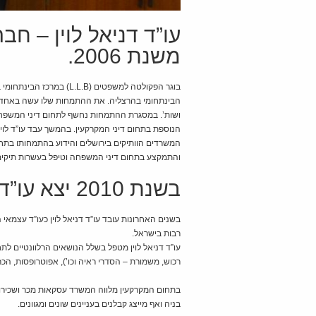
עו”ד דניאל לוין – חב
משנת 2006.
הבינתחומי בהרצליה. את ההתמחות שלו עשה באחד ה
ושות’. במסגרת ההתמחות נחשף לתחום דיני המשפחה ו
הנוספת בתחום דיני המקרקעין. בהמשך עבד עו”ד לוין
המשרדים הוותיקים בירושלים והידוע בהתמחותו בתחו
והתמקצע בתחום דיני המשפחה וטיפל בעשרות תיקים 
בשנת 2010 יצא עו”ד לוין לדרך עצמאית.
בשנים האחרונות עובד עו”ד דניאל לוין כעו”ד עצמאי
רבות בישראל.
עו”ד דניאל לוין מטפל בשלל הנושאים הרלוונטיים לתחו
רכוש, משמורת – הסדרי ראיה וכו’), אפוטרופסות, הכרה
בתחום המקרקעין מלווה המשרד עסקאות מכר ושכירות ש
בניה ואף מייצג קבלנים בעניינים שונים ומגוונים.