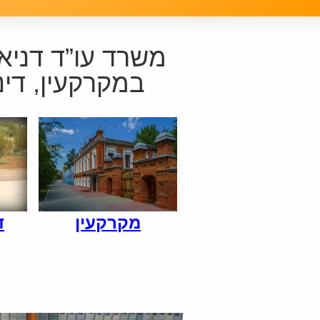
משרד עו”ד דניאל
במקרקעין, דינ
מקרקעין
ד