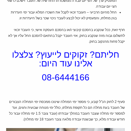
המעסיק ערך של חצי יום עבודה ממשכורתו החודשית של העובד וישלם לו שווי
חצי יום עבודה.
החל מהיום הרביעי – העובד זכאי לקבל את השכרו המלא עבור ימי העדרות
בגין מחלתו, והמעסיק לא יכול לבצע לעובד ניכוי שכר בשל היעדרות זו.
חרף זאת, ככל שנקבע בהסכם קיבוצי ו/או בהסכם העסקה אישי, כי העובד זכאי
לתשלום גבוה מזה שנקבע בחוק, אזי העובד יקבל בהתאם להסכם החל עליו אך לא
יקבל פחות מהנקוב בחוק.
חליתם? זקוקים לייעוץ? צלצלו
אלינו עוד היום:
08-6444166
סעיף 2 לחוק הנ”ל קובע, כי מספר ימי המחלה שינוכו ממכסת ימי המחלה הצבורים
של העובד בעת מחלה הם כל תקופת מחלתו, כולל ימי מנוחה שבועית וחגים, ועד
למספר ימי מחלה שצבר העובד במהלך עבודתו (עובד צובר 1.5 ימי מחלה עבור כל
חודש עבודה מלא, כך שבשנת עבודה מלאה צובר העובד 18 ימי מחלה).