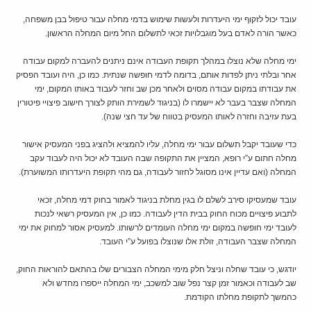
עובד יכול לזקוף ימי היעדרות ולעשות שימוש בדמי מחלה עבור טיפול בבן משפחה,
כאשר הורה לאדם בעל מוגבלויות זכאי לתשלום החל מיום המחלה הראשון.
ימי מחלה שלא נוצלו במהלך תקופת העבודה אינם ניתנים להעברה למקום עבודה
אחר ובלתי ניתן לפדות אותם, בדומה לדמי חופשה שנתית. כמו כן, היה ועובד הפסיק
את עבודתו במקום עבודה מסוים ולאחר מכן שב וחזר לעבוד באותו המקום, ימי
המחלה שצבר בעבר לא יישמרו לו (בניגוד לשמירת הותק לצורך חישוב פיצויי פיטורין
בעת עזיבה וחזרה לאותו המעסיק בטווח של עד חצי שנה).
כדי שעובד יקבל תשלום עבור ימי מחלה, עליו להמציא ולהציג בפני המעסיק אישור
מחלה חתום ע”י רופא, המציין את התקופה שבה העובד לא יכול היה לעבוד עקב
המחלה (ואם עדיין אינו מסוגל לחזור לעבודה, גם מהי תקופת היעדרותו המשוערת).
עובד שמעסיקו סירב לשלם לו בגין מחלת בניגוד לאמור בחוק דמי מחלה, זכאי
לתבוע פיצויים מכוח החוק בבית הדין לעבודה. כמו כן, אין המעסיק רשאי לנכות
לעובד ימי חופשה במקום ימי מחלה העומדים לרשותו. למעסיק אסור למחוק את ימי
המחלה שצבר העבודה, זולת אלו שנוצלו בפועל ע”י העובד.
יודגש, כי עובד שחלה וניצל חלק מימי המחלה הצבורים שלו בהתאם להוראות החוק,
שב לעבודה וכאמור זמן קצר נפל שוב למשכב, ימי המחלה ייספרו מחדש ולא
כהמשך לתקופת מחלתו הקודמת.